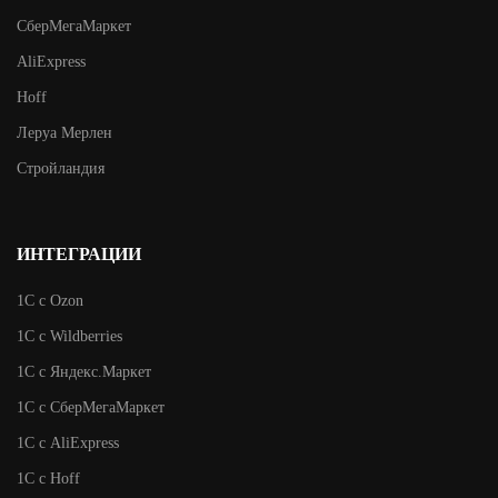
СберМегаМаркет
AliExpress
Hoff
Леруа Мерлен
Стройландия
ИНТЕГРАЦИИ
1С с Ozon
1С с Wildberries
1C c Яндекс.Маркет
1С с СберМегаМаркет
1С с AliExpress
1С с Hoff