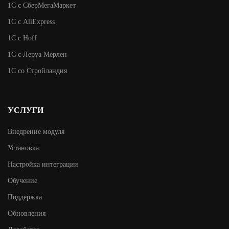
1С с СберМегаМаркет
1С с AliExpress
1С с Hoff
1С с Леруа Мерлен
1С со Стройландия
УСЛУГИ
Внедрение модуля
Установка
Настройка интеграции
Обучение
Поддержка
Обновления